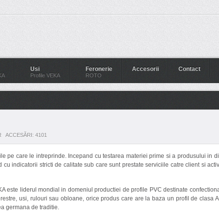
Usi
Feronerie
Accesorii
Contact
KA
Profile VEKA
ROTO
R
ACCESĂRI: 4101
tile pe care le intreprinde. Incepand cu testarea materiei prime si a produsului in d
cu indicatorii stricti de calitate sub care sunt prestate serviciile catre client si activ
 este liderul mondial in domeniul productiei de profile PVC destinate confectiona
restre, usi, rulouri sau obloane, orice produs care are la baza un profil de clasa A
tea germana de traditie.