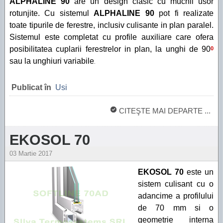
ALPHALINE 90
are un design clasic cu muchii usor
rotunjite. Cu sistemul
ALPHALINE 90
pot fi realizate
toate tipurile de ferestre, inclusiv culisante in plan paralel.
Sistemul este completat cu profile auxiliare care ofera
posibilitatea cuplarii ferestrelor in plan, la unghi de 90
0
sau la unghiuri variabile
.
Publicat în
Usi
CITEŞTE MAI DEPARTE ...
EKOSOL 70
03 Martie 2017
EKOSOL 70
este un
sistem culisant cu o
adancime a profilului
de 70 mm si o
geometrie interna