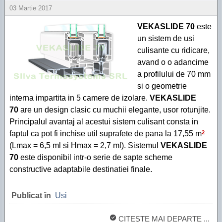
03 Martie 2017
VEKASLIDE 70
este
un sistem de usi
culisante cu ridicare,
avand o o adancime
a profilului de 70 mm
si o geometrie
interna impartita in 5 camere de izolare.
VEKASLIDE
70
are un design clasic cu muchii elegante, usor rotunjite.
Principalul avantaj al acestui sistem culisant consta in
faptul ca pot fi inchise util suprafete de pana la 17,55 m
2
(Lmax = 6,5 ml si Hmax = 2,7 ml). Sistemul
VEKASLIDE
70
este disponibil intr-o serie de sapte scheme
constructive adaptabile destinatiei finale.
Publicat în
Usi
CITEŞTE MAI DEPARTE ...