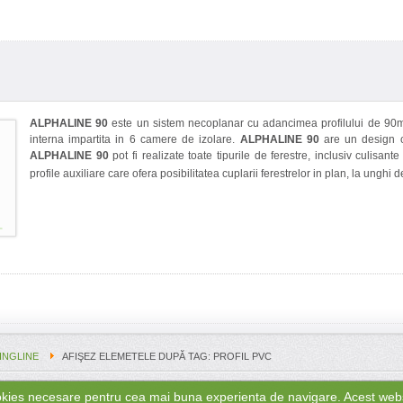
ALPHALINE 90
este un sistem necoplanar cu adancimea profilului de 90mm
interna impartita in 6 camere de izolare.
ALPHALINE 90
are un design c
ALPHALINE 90
pot fi realizate toate tipurile de ferestre, inclusiv culisan
profile auxiliare care ofera posibilitatea cuplarii ferestrelor in plan, la unghi 
INGLINE
AFIŞEZ ELEMETELE DUPĂ TAG: PROFIL PVC
cookies necesare pentru cea mai buna experienta de navigare. Acest web