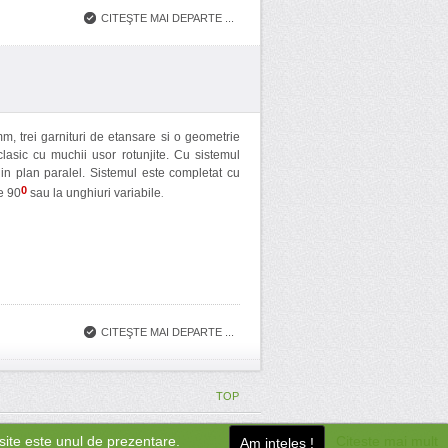
CITEŞTE MAI DEPARTE ...
, trei garnituri de etansare si o geometrie
lasic cu muchii usor rotunjite. Cu sistemul
te in plan paralel. Sistemul este completat cu
0
de 90
sau la unghiuri variabile
.
CITEŞTE MAI DEPARTE ...
TOP
site este unul de prezentare.
Citeste mai mult
Am inteles !