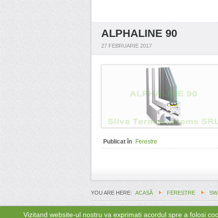
ALPHALINE 90
27 FEBRUARIE 2017
Publicat în
Ferestre
YOU ARE HERE
ACASĂ
FERESTRE
SW
Vizitand website-ul nostru va exprimati acordul spre a folosi 