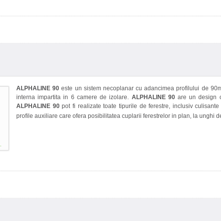
ALPHALINE 90
este un sistem necoplanar cu adancimea profilului de 90mm
interna impartita in 6 camere de izolare.
ALPHALINE 90
are un design c
ALPHALINE 90
pot fi realizate toate tipurile de ferestre, inclusiv culisan
profile auxiliare care ofera posibilitatea cuplarii ferestrelor in plan, la unghi 