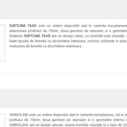
SOFTLINE 70AD
este un sistem disponibil atat in varianta necoplanara
adancimea profilului de 70mm, doua garnituri de etansare si o geometrie
Sistemul
SOFTLINE 70AD
are un design clasic, cu muchiile usor rotunjite
toate tipurile de ferestre cu deschidere interioara, inclusiv culisante in pla
realizarea de ferestre cu deschidere exterioara.
SWINGLINE este un sistem disponibil atat in varianta necoplanara, cat si
profilului de 70mm, doua garnituri de etansare si o geometrie interna 
SWINGLINE are un design atractiv, avand muchiile rotunjite la o raza de 