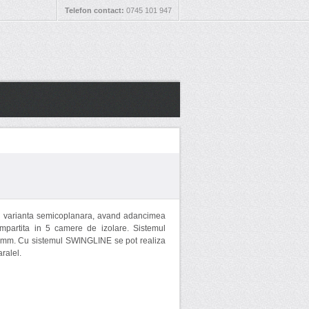
Telefon contact:
0745 101 947
 in varianta semicoplanara, avand adancimea
impartita in 5 camere de izolare. Sistemul
15mm. Cu sistemul SWINGLINE se pot realiza
aralel.