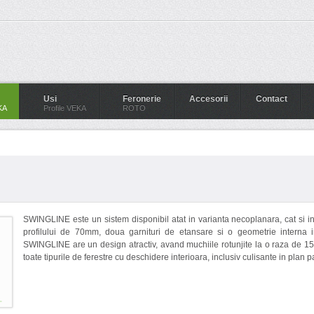
Usi
Feronerie
Accesorii
Contact
KA
Profile VEKA
ROTO
SWINGLINE este un sistem disponibil atat in varianta necoplanara, cat si
profilului de 70mm, doua garnituri de etansare si o geometrie interna 
SWINGLINE are un design atractiv, avand muchiile rotunjite la o raza de 
toate tipurile de ferestre cu deschidere interioara, inclusiv culisante in plan p