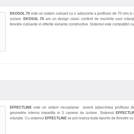
EKOSOL 70
este un sistem culisant cu o adancime a profilului de 70 mm si 
izolare.
EKOSOL 70
are un design clasic conferit de muchiile usor rotunj
ferestre culisante in diferite variante constructive. Sistemul este compatibil c
EFFECTLINE
este un sistem necoplanar avand adancimea profilului de
geometrie interna impartita in 5 camere de izolare. Sistemul
EFFECTLI
rotunjite. Cu sistemul
EFFECTLINE
se pot realiza toate tipurile de ferestre c