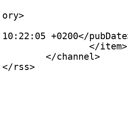
			<category>Accesorii</cat
ory>

			<pubDate>Wed, 15 Mar 201
10:22:05 +0200</pubDate>
		</item>

	</channel>
