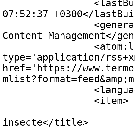
		<lastBuildDate>Sun, 09 Aug 2026 
07:52:37 +0300</lastBui
		<generator>Joomla! - Open Source 
Content Management</gen
		<atom:link rel="self" 
type="application/rss+xm
href="https://www.termo
mlist?format=feed&amp;m
		<language>ro-ro</language>

		<item>

			<title>Plase
insecte</title>

			<link>https://www.termos