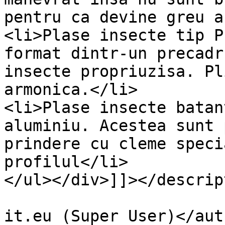
pentru ca devine greu a
<li>Plase insecte tip P
format dintr-un precadr
insecte propriuzisa. Pl
armonica.</li>

<li>Plase insecte batan
aluminiu. Acestea sunt 
prindere cu cleme speci
profilul</li>

</ul></div>]]></descrip
			<author>ionut@servicii
it.eu (Super User)</auth