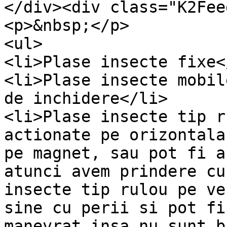
</div><div class="K2Fee
<p>&nbsp;</p>

<ul>

<li>Plase insecte fixe</
<li>Plase insecte mobil
de inchidere</li>

<li>Plase insecte tip r
actionate pe orizontala
pe magnet, sau pot fi a
atunci avem prindere cu
insecte tip rulou pe ve
sine cu perii si pot fi
manevrat insa nu sunt b