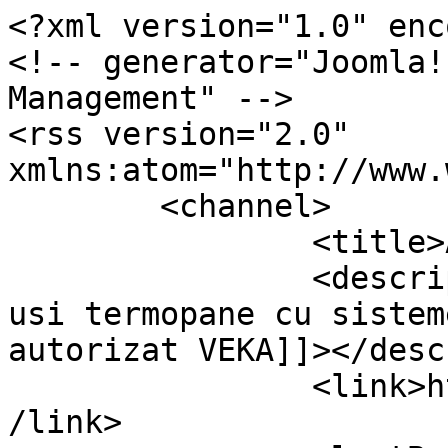
<?xml version="1.0" enc
<!-- generator="Joomla!
Management" -->

<rss version="2.0" 
xmlns:atom="http://www.
	<channel>

		<title>Accesorii</title>

		<description><![CDATA[Ferestre si 
usi termopane cu sistem
autorizat VEKA]]></desc
		<link>https://www.termosystems.ro<
/link>
